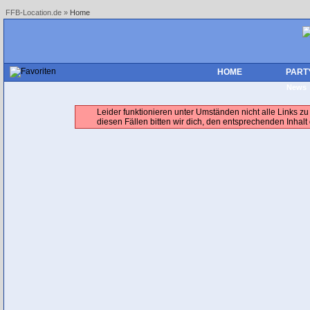
FFB-Location.de
»
Home
HOME
PART
New
Leider funktionieren unter Umständen nicht alle Links zu
diesen Fällen bitten wir dich, den entsprechenden Inhalt