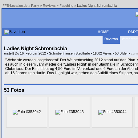
FFB-Location.de
»
Party
»
Reviews
»
Fasching
»
Ladies Night Schromlachia
HOME
PART
Reviews
Veranstal
Ladies Night Schromlachia
erstellt Do 16. Februar 2012 - Schrobenhausen Stadthalle - 11802 Views - 53 Bilder -
zu w
"Wehe sie werden losgelassen!" Der Weiberfasching 2012 stand auf den Plan. A
es auch in diesem Jahr wieder die "Ladies Night" in der Stadthalle in Schrob
Clubmixes. Der Eintritt betrug 4,50 Euro im Vorverkauf und 6 Euro an der Abe
ab 16 Jahren rein durfte. Das Highlight war, neben den Auftritt eines Stripper, na
53 Fotos