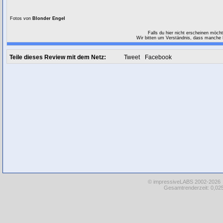
Fotos von
Blonder Engel
Falls du hier nicht erscheinen möch
Wir bitten um Verständnis, dass manche F
Teile dieses Review mit dem Netz:
Tweet
Facebook
© impressiveLABS 2002-2026
Gesamtrenderzeit: 0,025