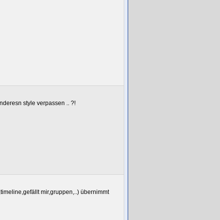
nderesn style verpassen .. ?!
timeline,gefällt mir,gruppen,..) übernimmt