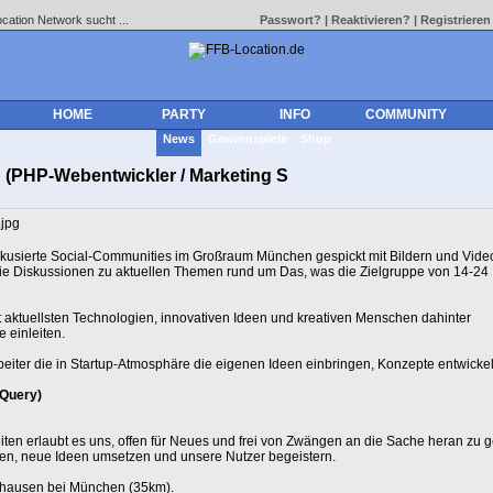
cation Network sucht ...
Passwort?
|
Reaktivieren?
|
Registrieren
HOME
PARTY
INFO
COMMUNITY
News
Gewinnspiele
Shop
 (PHP-Webentwickler / Marketing S
fokusierte Social-Communities im Großraum München gespickt mit Bildern und Vide
wie Diskussionen zu aktuellen Themen rund um Das, was die Zielgruppe von 14-24
aktuellsten Technologien, innovativen Ideen und kreativen Menschen dahinter
 einleiten.
beiter die in Startup-Atmosphäre die eigenen Ideen einbringen, Konzepte entwicke
jQuery)
ten erlaubt es uns, offen für Neues und frei von Zwängen an die Sache heran zu 
chen, neue Ideen umsetzen und unsere Nutzer begeistern.
ershausen bei München (35km).