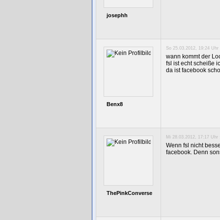
josephh
So 25.03.2012, 19:24 Uhr 
wann kommt der Loc
fsl ist echt scheiße
da ist facebook sch
Benx8
Mi 28.03.2012, 17:17 Uhr 
Wenn fsl nicht besse
facebook. Denn sonst
ThePinkConverse