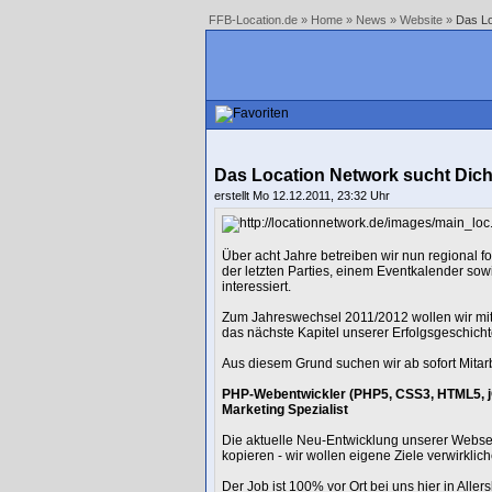
FFB-Location.de
»
Home
»
News
»
Website
»
Das Lo
Das Location Network sucht Dich
erstellt Mo 12.12.2011, 23:32 Uhr
Über acht Jahre betreiben wir nun regional 
der letzten Parties, einem Eventkalender so
interessiert.
Zum Jahreswechsel 2011/2012 wollen wir mit 
das nächste Kapitel unserer Erfolgsgeschichte
Aus diesem Grund suchen wir ab sofort Mitar
PHP-Webentwickler (PHP5, CSS3, HTML5, 
Marketing Spezialist
Die aktuelle Neu-Entwicklung unserer Websei
kopieren - wir wollen eigene Ziele verwirkli
Der Job ist 100% vor Ort bei uns hier in All