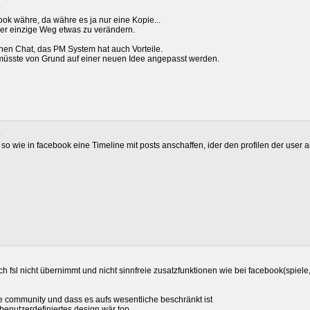
:
k währe, da währe es ja nur eine Kopie...
 der einzige Weg etwas zu verändern.
inen Chat, das PM System hat auch Vorteile.
üsste von Grund auf einer neuen Idee angepasst werden.
:
 wie in facebook eine Timeline mit posts anschaffen, ider den profilen der user a
:
ich fsl nicht übernimmt und nicht sinnfreie zusatzfunktionen wie bei facebook(spiele,
die community und dass es aufs wesentliche beschränkt ist
/benutzerdefiniertes design wär top