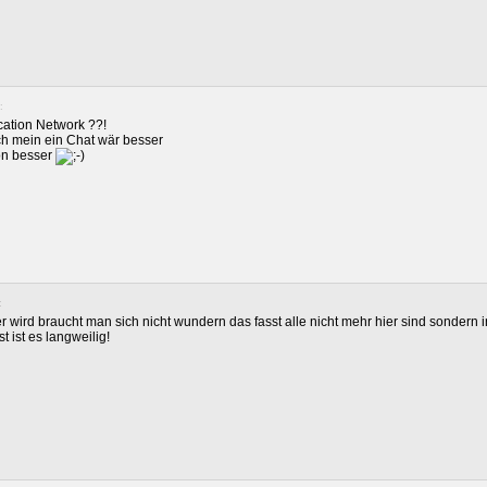
:
ation Network ??!
 ich mein ein Chat wär besser
on besser
:
r wird braucht man sich nicht wundern das fasst alle nicht mehr hier sind sondern 
 ist es langweilig!