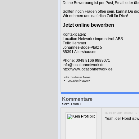
Deine Bewerbung ist per Post, Email oder üb
Sollten noch Fragen offen sein, kannst Du di
Wir nehmen uns natürlich Zeit für Dich!
Jetzt online bewerben
Kontaktdaten:
Location Network / impressiveLABS
Felix Hemmer
Johannes-Boos-Platz 5
85391 Allershausen
Phone: 0049 8166 9889071
info@locationnetwork.de
http://www.locationnetwork.de
Links zu dieser News
Location Network
Kommentare
Seite 1 von 1
Di 13.12.2011, 00:06 Uhr :
Yeah, der Horst ist 