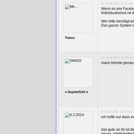
So 10.06.2012, 14:12 Uhr 
Wenn es wie Faceboo
Individualismus ist
Wer bitte benötigt e
Das ganze System m
Tratos
Mo 11.06.2012, 12:20 Uhr 
mann könnte genau so
x SupeerGiirl x
Fr 06.07.2012, 23:27 Uhr 
ich hoffe nur dass s
das gute an fsl ist 
neues, intelligentes