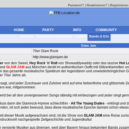
Passwort?
|
Reaktivieren?
|
Registrieren
HOME
PARTY
INFO
COMMUNITY
Reviews
Veranstaltungskalender
Lokale
Bands & DJs
Glam Jam
70er Glam Rock
http://www.glamjam.de
er
von den Sweet,
Hey Rock 'n' Roll
von Showaddywaddy oder das laszive
Hot L
band
GLAM JAM
aus München deckt im authentischen Outfit mit Glitzerklamotten u
 das gesamte musikalische Spektrum der legendären und unwiederbringlichen Gli
er 70er Jahre ab.
sagt, und jeder Zuschauer und Zuhörer wird auf eine farbenfrohe und glitzernde Zei
ers war, mitgenommen.
ird bei all den unvergessenen Songs ständig mit einbezogen und jeder singt gern
uss dann die Glamrock-Hymne schlechthin -
All The Young Dudes
- erklingt und
den, ist sich jeder bewusst, dass diese musikalische Epoche damals schon etwa
 mit dieser Musik aufgewachsen sind, ist die Show von
GLAM JAM
eine Reise zurück
indrucksvoll nachgespielte Zeitgeschichte und Jugendkultur.
h versierte Musiker aus diversen, weit über Bayern hinaus bekannten Bands zus