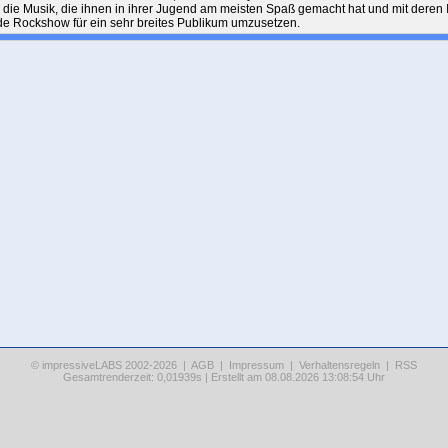
die Musik, die ihnen in ihrer Jugend am meisten Spaß gemacht hat und mit deren Int
de Rockshow für ein sehr breites Publikum umzusetzen.
© impressiveLABS 2002-2026 |
AGB
|
Impressum
|
Verhaltensregeln
|
RSS
Gesamtrenderzeit: 0,01939s | Erstellt am 08.08.2026 13:08:54 Uhr