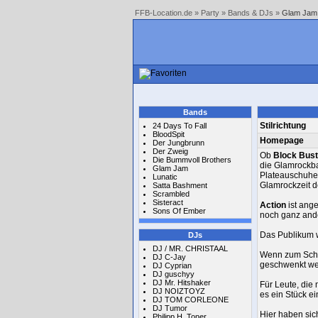
FFB-Location.de
»
Party
»
Bands & DJs
»
Glam Jam
Bands
Stilrichtung
24 Days To Fall
BloodSpit
Homepage
Der Jungbrunn
Der Zweig
Ob
Block Bust
Die Bummvoll Brothers
die Glamrock
Glam Jam
Plateauschuhen
Lunatic
Glamrockzeit d
Satta Bashment
Scrambled
Sisteract
Action
ist ange
Sons Of Ember
noch ganz and
Das Publikum w
DJs
DJ / MR. CHRISTAAL
Wenn zum Schl
DJ C-Jay
geschwenkt wer
DJ Cyprian
DJ guschyy
DJ Mr. Hitshaker
Für Leute, die
DJ NOIZTOYZ
es ein Stück e
DJ TOM CORLEONE
DJ Tumor
Hier haben sic
Philipp H. Toner