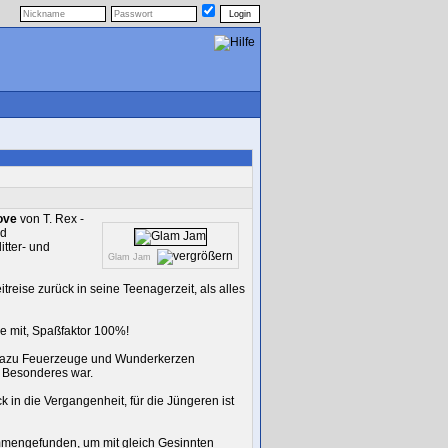
ove
von T. Rex -
nd
tter- und
Glam Jam
treise zurück in seine Teenagerzeit, als alles
e mit, Spaßfaktor 100%!
 dazu Feuerzeuge und Wunderkerzen
s Besonderes war.
 in die Vergangenheit, für die Jüngeren ist
ammengefunden, um mit gleich Gesinnten